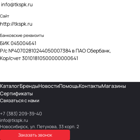
info@tkspk.ru
Сайт
http://
tkspk.ru
Банковские реквизиты
БИК 045004641
Р/с №40702810244050007384 в ПАО Сбербанк,
Кор/счет 30101810500000000641
Каталог
Бренды
Новости
Помощь
Контакты
Магазины
Сертификаты
Связаться с нами
+7 (383) 209-39-40
info@tkspk.ru
Новосибирск, ул. Петухова, 33 корп. 2
Заказать звонок