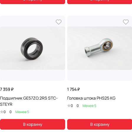
7 359 ₽
1 754 ₽
Подшипник GE57ZO.2RS STC-
Головка штока PHS25 KG
STEYR
0
0
Менее 5
0
0
Менее 5
В корзину
В корзину