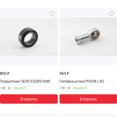
850 ₽
563 ₽
Подшипник GE30 ES2RS KMR
Головка штока PHS18 L KG
0
0
Менее 5
0
0
Менее 20
В корзину
В корзину