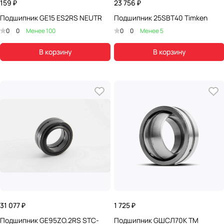
159 ₽
23 756 ₽
Подшипник GE15 ES2RS NEUTR
Подшипник 25SBT40 Timken
0
0
Менее 100
0
0
Менее 5
В корзину
В корзину
31 077 ₽
1 725 ₽
Подшипник GE95ZO.2RS STC-
Подшипник GШСЛ70К TM