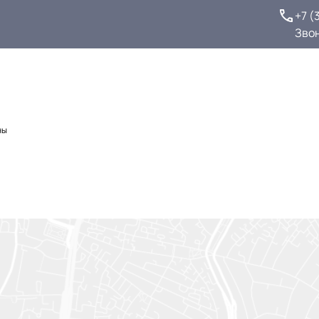
+7 (
Зво
ны
ы