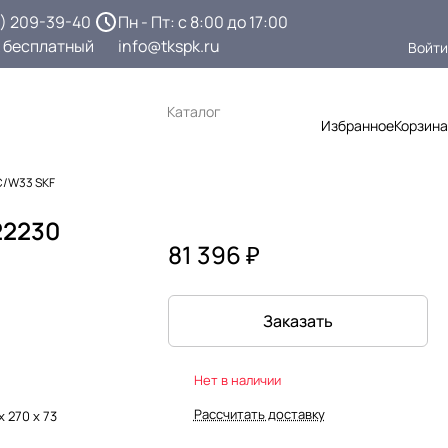
3) 209-39-40
Пн - Пт: с 8:00 до 17:00
 бесплатный
info@tkspk.ru
Войти
Каталог
Избранное
Корзина
C/W33 SKF
22230
81 396 ₽
Заказать
Нет в наличии
Рассчитать доставку
х 270 х 73