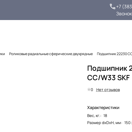
+7 (38
Звонок
ики
Роликовые радиальные сферические двухрядные
Подшипник 22230 C
Подшипник 
CC/W33 SKF
0
Нет отзывов
Характеристики
Вес, кг.
:
18
Размер dxDxH, мм
:
150 