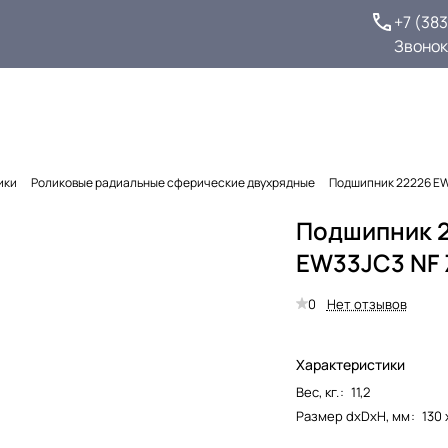
+7 (38
Звонок
ики
Роликовые радиальные сферические двухрядные
Подшипник 22226 EW
Подшипник 
EW33JC3 NF 
0
Нет отзывов
Характеристики
Вес, кг.
:
11,2
Размер dxDxH, мм
:
130 