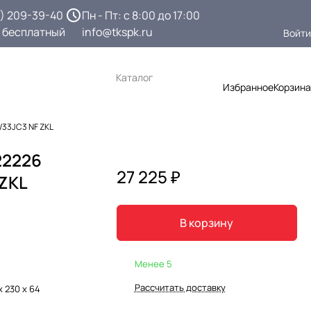
3) 209-39-40
Пн - Пт: с 8:00 до 17:00
 бесплатный
info@tkspk.ru
Войти
Каталог
Избранное
Корзина
33JC3 NF ZKL
22226
27 225 ₽
ZKL
В корзину
Менее 5
Рассчитать доставку
х 230 х 64