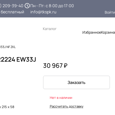
3) 209-39-40
Пн - Пт: с 8:00 до 17:00
 бесплатный
info@tkspk.ru
Войти
Каталог
Избранное
Корзина
33J NF ZKL
22224 EW33J
30 967 ₽
Заказать
Нет в наличии
Рассчитать доставку
х 215 х 58