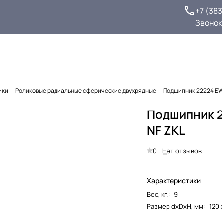
+7 (38
Звонок
ики
Роликовые радиальные сферические двухрядные
Подшипник 22224 EW
Подшипник 
NF ZKL
0
Нет отзывов
Характеристики
Вес, кг.
:
9
Размер dxDxH, мм
:
120 