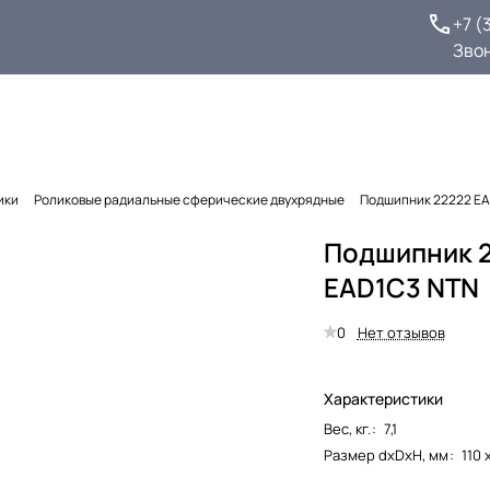
+7 (
Зво
ики
Роликовые радиальные сферические двухрядные
Подшипник 22222 E
Подшипник 
EAD1C3 NTN
0
Нет отзывов
Характеристики
Вес, кг.
:
7,1
Размер dxDxH, мм
:
110 