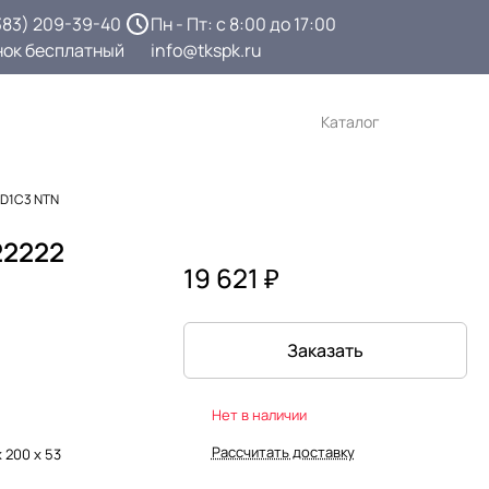
383) 209-39-40
Пн - Пт: с 8:00 до 17:00
нок бесплатный
info@tkspk.ru
Каталог
AD1C3 NTN
22222
19 621 ₽
Заказать
Нет в наличии
Рассчитать доставку
х 200 х 53