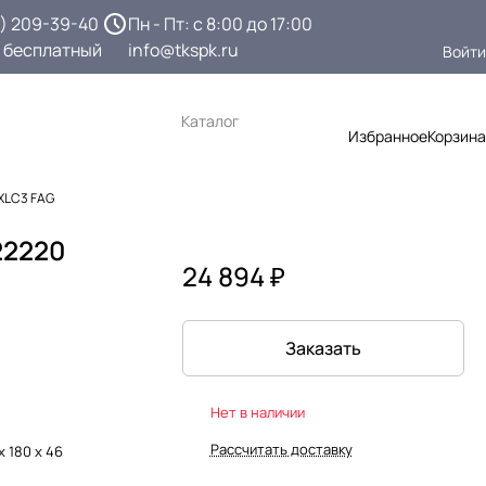
3) 209-39-40
Пн - Пт: с 8:00 до 17:00
 бесплатный
info@tkspk.ru
Войти
Каталог
Избранное
Корзина
XLC3 FAG
22220
24 894 ₽
Заказать
Нет в наличии
Рассчитать доставку
х 180 х 46