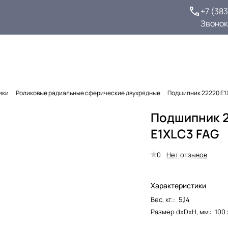
+7 (38
Звонок
ики
Роликовые радиальные сферические двухрядные
Подшипник 22220 E1
Подшипник 
E1XLC3 FAG
0
Нет отзывов
Характеристики
Вес, кг.
:
5,14
Размер dxDxH, мм
:
100 