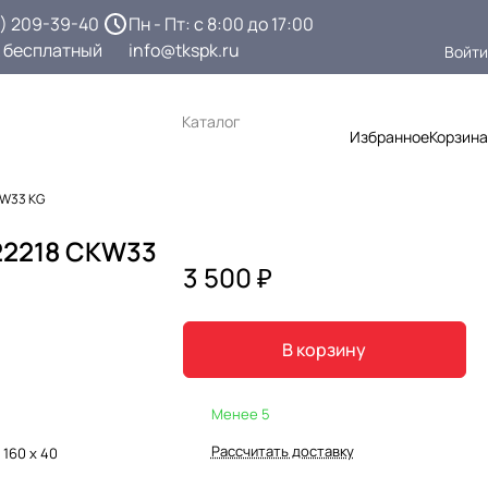
3) 209-39-40
Пн - Пт: с 8:00 до 17:00
 бесплатный
info@tkspk.ru
Войти
Каталог
Избранное
Корзина
KW33 KG
22218 CKW33
3 500 ₽
В корзину
Менее 5
Рассчитать доставку
 160 х 40