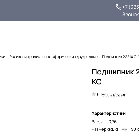
+7 (38
Звонок
ики
Роликовые радиальные сферические двухрядные
Подшипник 22218 C
Подшипник 
KG
0
Нет отзывов
Характеристики
Вес, кг.
:
3,36
Размер dxDxH, мм
:
90 х