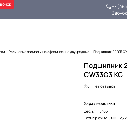
звонок
+7 (38
Звонок
ики
Роликовые радиальные сферические двухрядные
Подшипник 22205 C
Подшипник 
CW33C3 KG
0
Нет отзывов
Характеристики
Вес, кг.
:
0,165
Размер dxDxH, мм
:
25 х