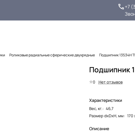
+7 (
Зво
ики
Роликовые радиальные сферические двухрядные
Подшипник 13534Н 
Подшипник 1
0
Нет отзывов
Характеристики
Вес, кг.
:
46,7
Размер dxDxH, мм
:
170 
Описание