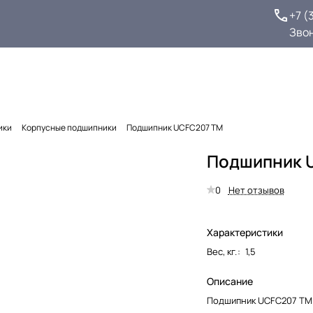
+7 (
Зво
ики
Корпусные подшипники
Подшипник UCFC207 TM
Подшипник 
0
Нет отзывов
Характеристики
Вес, кг.
:
1,5
Описание
Подшипник UCFC207 TM