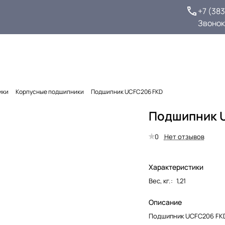
+7 (38
Звонок
ики
Корпусные подшипники
Подшипник UCFC206 FKD
Подшипник 
0
Нет отзывов
Характеристики
Вес, кг.
:
1,21
Описание
Подшипник UCFC206 FK