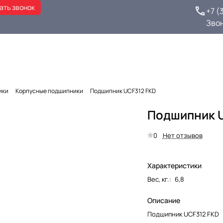
ать звонок
+7 (
Зво
ики
Корпусные подшипники
Подшипник UCF312 FKD
Подшипник U
0
Нет отзывов
Характеристики
Вес, кг.
:
6,8
Описание
Подшипник UCF312 FKD