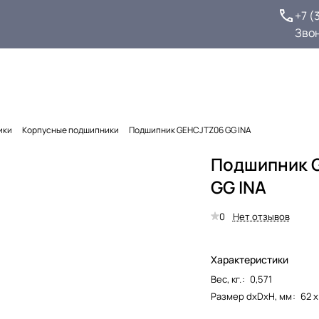
+7 (
Зво
ики
Корпусные подшипники
Подшипник GEHCJTZ06 GG INA
Подшипник 
GG INA
0
Нет отзывов
Характеристики
Вес, кг.
:
0,571
Размер dxDxH, мм
:
62 х