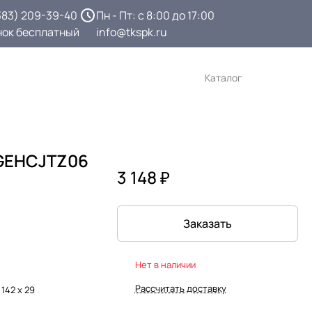
383) 209-39-40
Пн - Пт: с 8:00 до 17:00
нок бесплатный
info@tkspk.ru
Каталог
GEHCJTZ06
3 148 ₽
Заказать
Нет в наличии
Рассчитать доставку
 142 х 29