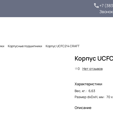
+7 (38
Звонок
ики
Корпусные подшипники
Корпус UCFC214 CRAFT
Корпус UCFC
0
Нет отзывов
Характеристики
Вес, кг.
:
6,63
Размер dxDxH, мм
:
70 х
Описание