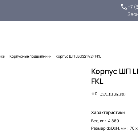
+7 (
Зво
ики
Корпусные подшипники
Корпус ШП LEGS214 2F FKL
Корпус ШП L
FKL
0
Нет отзывов
Характеристики
Вес, кг.
:
4,889
Размер dxDxH, мм
:
70 х