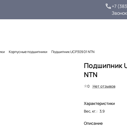
+7 (38
Звонок
ики
Корпусные подшипники
Подшипник UCP309 D1 NTN
Подшипник 
NTN
0
Нет отзывов
Характеристики
Вес, кг.
:
3,9
Описание