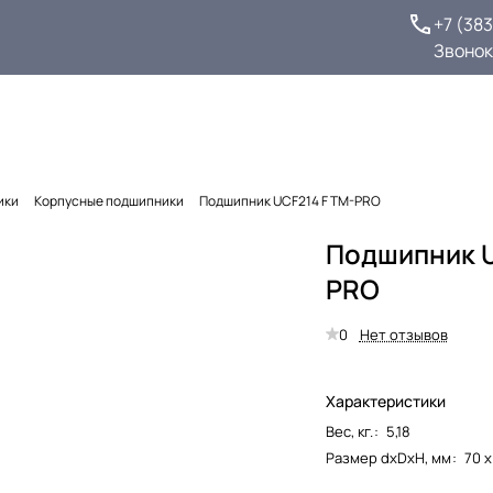
+7 (38
Звонок
ики
Корпусные подшипники
Подшипник UCF214 F TM-PRO
Подшипник U
PRO
0
Нет отзывов
Характеристики
Вес, кг.
:
5,18
Размер dxDxH, мм
:
70 х